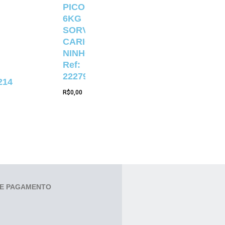
PICOLÉ
6KG
SORVETERIA
CARIOCA
NINHO
Ref:
22279
214
R$
0,00
E PAGAMENTO