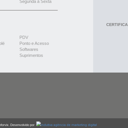
Segunda à Sexta
CERTIFIC
PDV
olé
Ponto e Acesso
Softwares
Suprimentos
nforvix. Desenvolvido por