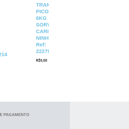
TRANSPARENTE
PICOLÉ
6KG
SORVETERIA
CARIOCA
NINHO
Ref:
22279
214
R$
0,00
E PAGAMENTO