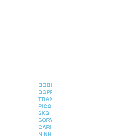
BOBINA
BOPP
TRANSPARENTE
PICOLÉ
6KG
SORVETERIA
CARIOCA
NINHO