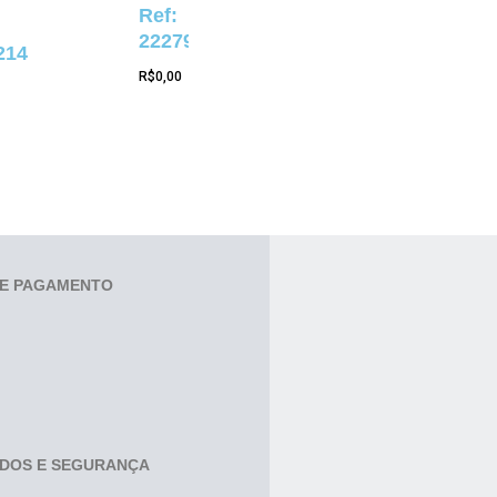
Ref:
22279
214
R$
0,00
E PAGAMENTO
ADOS E SEGURANÇA