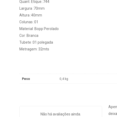
Quant. Etique.:744
Largura :70mm
Altura :40mm
Colunas :01
Material :Bopp Perolado
Cor :Branca
Tubete :01 polegada
Metragem :32mts
Peso
0,4 kg
Apen
deixa
Não há avaliações ainda.