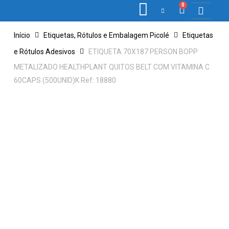
0
COLETORES DE 
ETIQ., RÓ
PONTO E 
Início
Etiquetas, Rótulos e Embalagem Picolé
Etiquetas
e Rótulos Adesivos
ETIQUETA 70X187 PERSON BOPP
METALIZADO HEALTHPLANT QUITOS BELT COM VITAMINA C
60CAPS (500UNID)K Ref: 18880