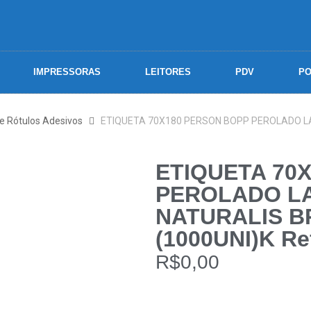
IMPRESSORAS
LEITORES
PDV
PO
 e Rótulos Adesivos
ETIQUETA 70X180 PERSON BOPP PEROLADO L
ETIQUETA 70
PEROLADO L
NATURALIS B
(1000UNI)K Re
R$
0,00