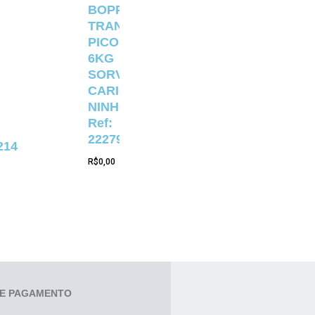
BOPP
TRANSPARENTE
PICOLÉ
6KG
SORVETERIA
CARIOCA
NINHO
Ref:
22279
214
R$
0,00
E PAGAMENTO