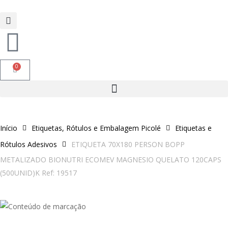
0
Início
Etiquetas, Rótulos e Embalagem Picolé
Etiquetas e
Rótulos Adesivos
ETIQUETA 70X180 PERSON BOPP
METALIZADO BIONUTRI ECOMEV MAGNESIO QUELATO 120CAPS
(500UNID)K Ref: 19517