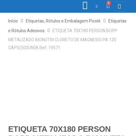
0
COLETORE
ETIQ., R
PONTO E
Início
Etiquetas, Rótulos e Embalagem Picolé
Etiquetas
e Rótulos Adesivos
ETIQUETA 70X180 PERSON BOPP
METALIZADO BIONUTRI CLORETO DE MAGNESIO PA 120
CAPS(500UNI)K Ref: 19571
ETIQUETA 70X180 PERSON