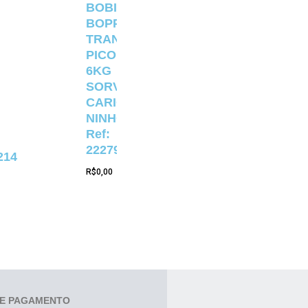
BOBINA
BOPP
TRANSPARENTE
PICOLÉ
6KG
SORVETERIA
CARIOCA
NINHO
Ref:
22279
214
R$
0,00
E PAGAMENTO