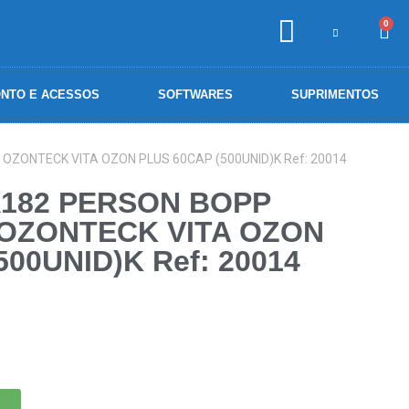
0
NTO E ACESSOS
SOFTWARES
SUPRIMENTOS
OZONTECK VITA OZON PLUS 60CAP (500UNID)K Ref: 20014
X182 PERSON BOPP
OZONTECK VITA OZON
500UNID)K Ref: 20014