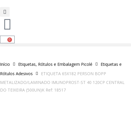
0
Início
Etiquetas, Rótulos e Embalagem Picolé
Etiquetas e
Rótulos Adesivos
ETIQUETA 65X182 PERSON BOPP
METALIZADO/LAMINADO IMUNOPROST-ST 40 120CP CENTRAL
DO TEIXEIRA (500UN)K Ref: 18517