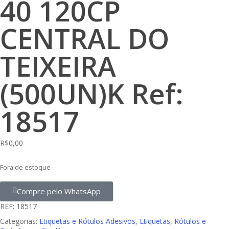
40 120CP
CENTRAL DO
TEIXEIRA
(500UN)K Ref:
18517
R$
0,00
Fora de estoque
Compre pelo WhatsApp
REF:
18517
Categorias:
Etiquetas e Rótulos Adesivos
,
Etiquetas, Rótulos e