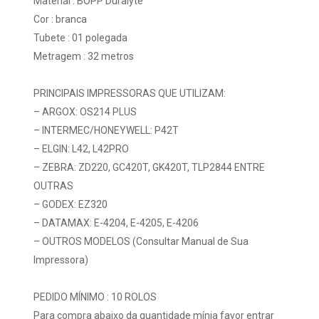
Material : BOPP Duralyte
Cor : branca
Tubete : 01 polegada
Metragem : 32 metros
PRINCIPAIS IMPRESSORAS QUE UTILIZAM:
– ARGOX: OS214 PLUS
– INTERMEC/HONEYWELL: P42T
– ELGIN: L42, L42PRO
– ZEBRA: ZD220, GC420T, GK420T, TLP2844 ENTRE
OUTRAS
– GODEX: EZ320
– DATAMAX: E-4204, E-4205, E-4206
– OUTROS MODELOS (Consultar Manual de Sua
Impressora)
PEDIDO MÍNIMO : 10 ROLOS
Para compra abaixo da quantidade mínia favor entrar