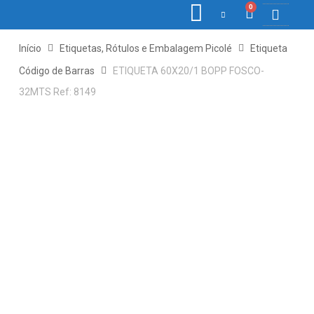
0
COLETORE
ETIQ., R
PONTO E
Início
Etiquetas, Rótulos e Embalagem Picolé
Etiqueta
Código de Barras
ETIQUETA 60X20/1 BOPP FOSCO-
32MTS Ref: 8149