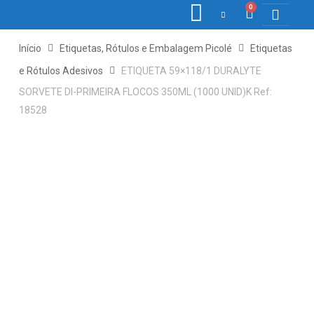
0
COLETORE
ETIQ., R
PONTO E
Início
Etiquetas, Rótulos e Embalagem Picolé
Etiquetas
e Rótulos Adesivos
ETIQUETA 59×118/1 DURALYTE
SORVETE DI-PRIMEIRA FLOCOS 350ML (1000 UNID)K Ref:
18528