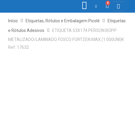
0
COLETORES DE 
ETIQ., RÓ
PONTO E 
Início
Etiquetas, Rótulos e Embalagem Picolé
Etiquetas
e Rótulos Adesivos
ETIQUETA 53X174 PERSON BOPP
METALIZADO/LAMINADO FOSCO FORTZEN MAX (1.000UNI)K
Ref: 17632