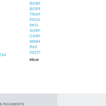
BOBINA
BOPP
TRANSPARENTE
PICOLÉ
6KG
SORVETERIA
CARIOCA
NINHO
Ref:
22279
214
R$
0,00
E PAGAMENTO