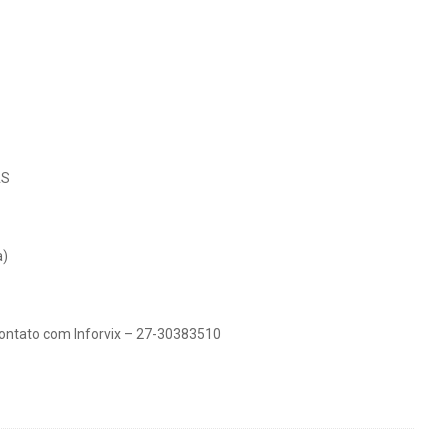
AS
a)
contato com Inforvix – 27-30383510