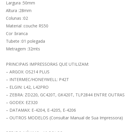
Largura :50mm
Altura :28mm
Colunas :02
Material :couche RS50
Cor :branca
Tubete :01 polegada
Metragem :32mts
PRINCIPAIS IMPRESSORAS QUE UTILIZAM:
– ARGOX: OS214 PLUS
– INTERMEC/HONEYWELL: P42T
– ELGIN: L42, L42PRO
– ZEBRA: ZD220, GC420T, GK420T, TLP2844 ENTRE OUTRAS
– GODEX: EZ320
– DATAMAX: E-4204, E-4205, E-4206
– OUTROS MODELOS (Consultar Manual de Sua Impressora)