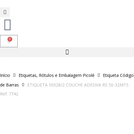
0
Início
Etiquetas, Rótulos e Embalagem Picolé
Etiqueta Código
de Barras
ETIQUETA 50X28/2 COUCHE ADESIVA RS 50-32MTS
Ref: 7742