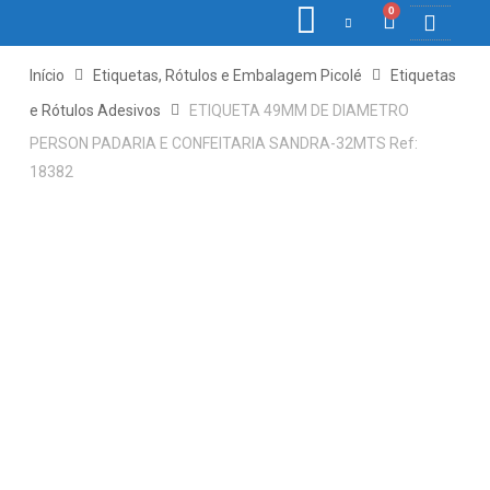
0
COLETORE
ETIQ., R
PONTO E
Início
Etiquetas, Rótulos e Embalagem Picolé
Etiquetas
e Rótulos Adesivos
ETIQUETA 49MM DE DIAMETRO
PERSON PADARIA E CONFEITARIA SANDRA-32MTS Ref:
18382