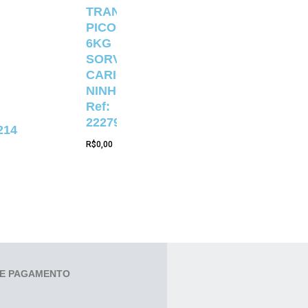
TRANSPARENTE
PICOLÉ
6KG
SORVETERIA
CARIOCA
NINHO
Ref:
22279
214
R$
0,00
E PAGAMENTO