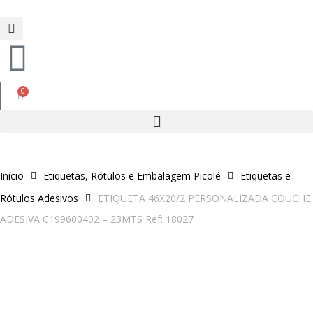
0
Início
Etiquetas, Rótulos e Embalagem Picolé
Etiquetas e
Rótulos Adesivos
ETIQUETA 46X20/2 PERSONALIZADA COUCHE
ADESIVA C199600402 – 23MTS Ref: 18027