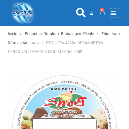
0
COLETORES 
ETIQ., RÓ
PONTO E 
Início
Etiquetas, Rótulos e Embalagem Picolé
Etiquetas e
Rótulos Adesivos
ETIQUETA 42MM DE DIAMETRO
PERSONALIZADA/SNOB-32MTS Ref: 9582