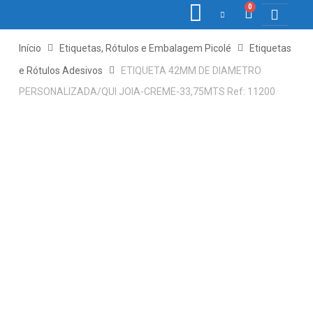
0
COLETORES DE 
ETIQ., RÓ
PONTO E 
Início
Etiquetas, Rótulos e Embalagem Picolé
Etiquetas
e Rótulos Adesivos
ETIQUETA 42MM DE DIAMETRO
PERSONALIZADA/QUI JOIA-CREME-33,75MTS Ref: 11200