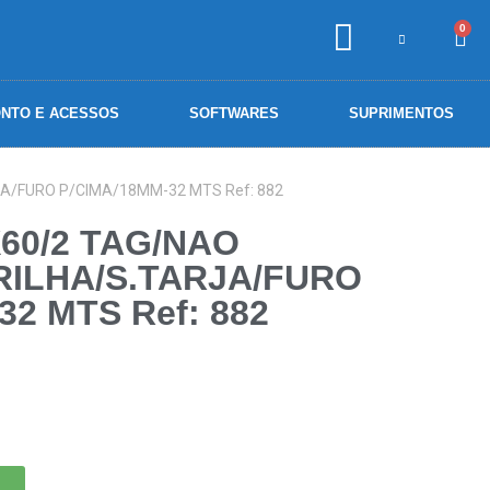
0
NTO E ACESSOS
SOFTWARES
SUPRIMENTOS
A/FURO P/CIMA/18MM-32 MTS Ref: 882
60/2 TAG/NAO
RILHA/S.TARJA/FURO
32 MTS Ref: 882