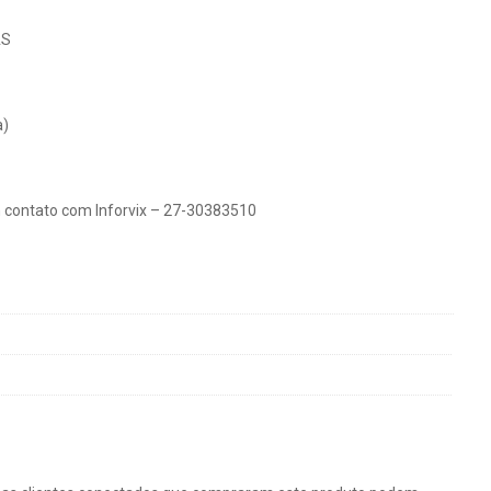
AS
a)
 contato com Inforvix – 27-30383510