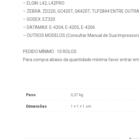
– ELGIN: L42, L42PRO
– ZEBRA: ZD220, GC420T, GK420T, TLP2844 ENTRE OUTR
– GODEX: EZ320
– DATAMAX: E-4204, E-4205, E-4206
– OUTROS MODELOS (Consultar Manual de Sua Impressor
PEDIDO MÍNIMO : 10 ROLOS
Para compra abaixo da quantidade mínima favor entrar em
Peso
0,37 kg
Dimensões
1 × 1 × 1 cm