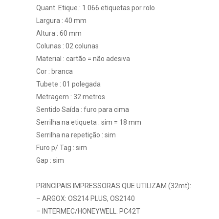
Quant. Etique.: 1.066 etiquetas por rolo
Largura : 40 mm
Altura : 60 mm
Colunas : 02 colunas
Material : cartão = não adesiva
Cor : branca
Tubete : 01 polegada
Metragem : 32 metros
Sentido Saída : furo para cima
Serrilha na etiqueta : sim = 18 mm
Serrilha na repetição : sim
Furo p/ Tag : sim
Gap : sim
PRINCIPAIS IMPRESSORAS QUE UTILIZAM (32mt):
– ARGOX: OS214 PLUS, OS2140
– INTERMEC/HONEYWELL: PC42T