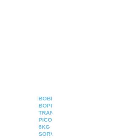
BOBINA
BOPP
TRANSPARENTE
PICOLÉ
6KG
SORVETERIA