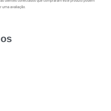
as clientes conectados que compraram este produto podem
r uma avaliação.
dos