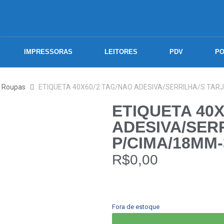
IMPRESSORAS
LEITORES
PDV
PO
a Roupas
ETIQUETA 40X60/2 TAG/NAO ADESIVA/SERRILHA/S.TARJ
ETIQUETA 40X
ADESIVA/SER
P/CIMA/18MM-
R$
0,00
Fora de estoque