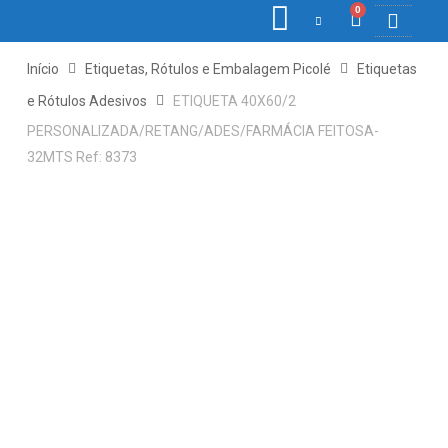
0
COLETORE
ETIQ., R
PONTO E
Início
Etiquetas, Rótulos e Embalagem Picolé
Etiquetas
e Rótulos Adesivos
ETIQUETA 40X60/2
PERSONALIZADA/RETANG/ADES/FARMÁCIA FEITOSA-
32MTS Ref: 8373