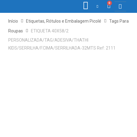
0
COLETORE
ETIQ., R
PONTO E
Início
Etiquetas, Rótulos e Embalagem Picolé
Tags Para
Roupas
ETIQUETA 40X58/2
PERSONALIZADA/TAG/ADESIVA/THATHI
KIDS/SERRILHA/F.CIMA/SERRILHADA-32MTS Ref: 2111