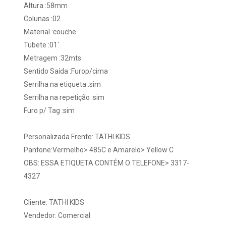
Altura :58mm
Colunas :02
Material :couche
Tubete :01´
Metragem :32mts
Sentido Saída :Furop/cima
Serrilha na etiqueta :sim
Serrilha na repetição :sim
Furo p/ Tag :sim
Personalizada Frente: TATHI KIDS
Pantone:Vermelho> 485C e Amarelo> Yellow C
OBS: ESSA ETIQUETA CONTÉM O TELEFONE> 3317-
4327
Cliente: TATHI KIDS
Vendedor: Comercial