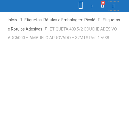
0
COLETORE
ETIQ., R
PONTO E
Início
Etiquetas, Rótulos e Embalagem Picolé
Etiquetas
e Rótulos Adesivos
ETIQUETA 40X5/2 COUCHE ADESIVO
ADC6000 – AMARELO APROVADO – 32MTS Ref: 17638