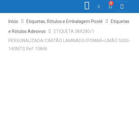
0
COLETORE
ETIQ., R
PONTO E
Início
Etiquetas, Rótulos e Embalagem Picolé
Etiquetas
e Rótulos Adesivos
ETIQUETA 38X280/1
PERSONALIZADA/CARTÃO LAMINADO/POMAR>LIMÃO 500G-
140MTS Ref: 10846