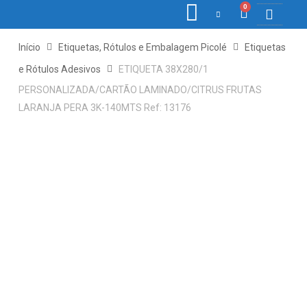
0
COLETORE
ETIQ., R
PONTO E
Início
Etiquetas, Rótulos e Embalagem Picolé
Etiquetas
e Rótulos Adesivos
ETIQUETA 38X280/1
PERSONALIZADA/CARTÃO LAMINADO/CITRUS FRUTAS
LARANJA PERA 3K-140MTS Ref: 13176