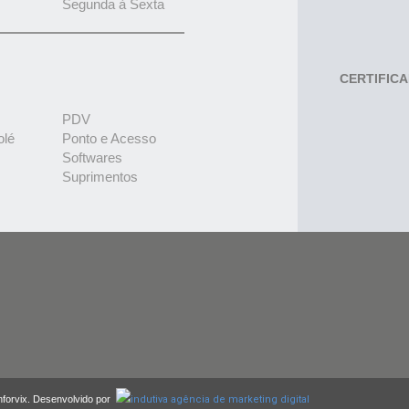
Segunda à Sexta
CERTIFIC
PDV
olé
Ponto e Acesso
Softwares
Suprimentos
nforvix. Desenvolvido por