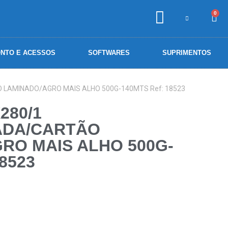
0
NTO E ACESSOS
SOFTWARES
SUPRIMENTOS
 LAMINADO/AGRO MAIS ALHO 500G-140MTS Ref: 18523
280/1
ADA/CARTÃO
RO MAIS ALHO 500G-
18523