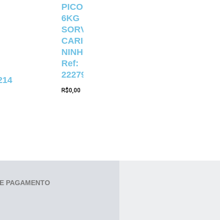
PICOLÉ
6KG
SORVETERIA
CARIOCA
NINHO
Ref:
22279
214
R$
0,00
E PAGAMENTO