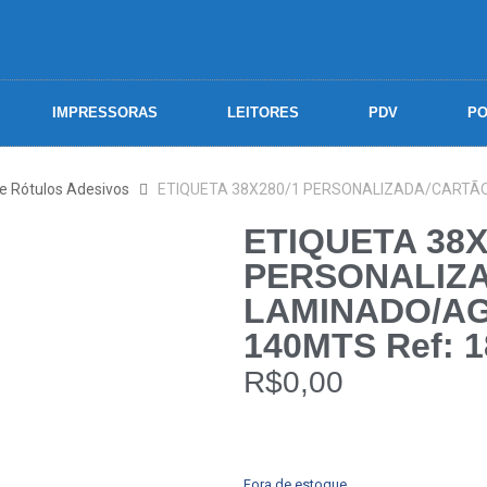
IMPRESSORAS
LEITORES
PDV
PO
 e Rótulos Adesivos
ETIQUETA 38X280/1 PERSONALIZADA/CARTÃO
ETIQUETA 38X
PERSONALIZ
LAMINADO/AG
140MTS Ref: 
R$
0,00
Fora de estoque