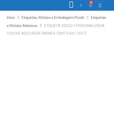
0
COLETORE
ETIQ., R
PONTO E
Início
Etiquetas, Rótulos e Embalagem Picolé
Etiquetas
e Rótulos Adesivos
ETIQUETA 33X22/3 PERSONALIZADA
COUCHE ADES/REDE FARMES-32MTS Ref: 15477