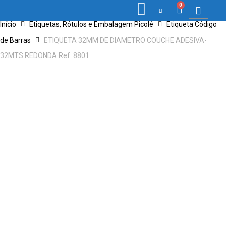
0
Início
Etiquetas, Rótulos e Embalagem Picolé
Etiqueta Código
COLETORES DE 
ETIQ., RÓ
PONTO E 
de Barras
ETIQUETA 32MM DE DIAMETRO COUCHE ADESIVA-
32MTS REDONDA Ref: 8801