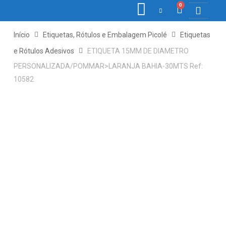
0
COLETORE
ETIQ., R
PONTO E
Início
Etiquetas, Rótulos e Embalagem Picolé
Etiquetas
e Rótulos Adesivos
ETIQUETA 15MM DE DIAMETRO
PERSONALIZADA/POMMAR>LARANJA BAHIA-30MTS Ref:
10582