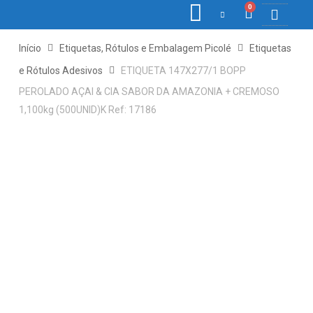
0
COLETORE
ETIQ., R
PONTO E
Início
Etiquetas, Rótulos e Embalagem Picolé
Etiquetas
e Rótulos Adesivos
ETIQUETA 147X277/1 BOPP
PEROLADO AÇAI & CIA SABOR DA AMAZONIA + CREMOSO
1,100kg (500UNID)K Ref: 17186