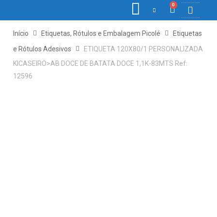
0
COLETORE
ETIQ., R
PONTO E
Início
Etiquetas, Rótulos e Embalagem Picolé
Etiquetas
e Rótulos Adesivos
ETIQUETA 120X80/1 PERSONALIZADA
KICASEIRO>AB DOCE DE BATATA DOCE 1,1K-83MTS Ref:
12596