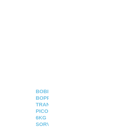
BOBINA
BOPP
TRANSPARENTE
PICOLÉ
6KG
SORVETERIA