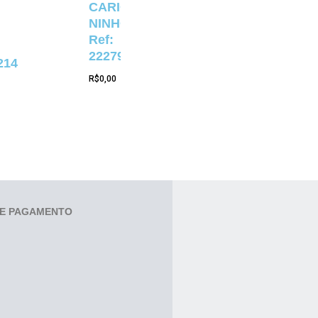
CARIOCA
NINHO
Ref:
22279
214
R$
0,00
E PAGAMENTO