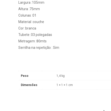
Largura :105mm
Altura :75mm
Colunas :01
Material :couche
Cor :branca
Tubete :03 polegadas
Metragem :80mts
Serrilha na repetição : Sim
Peso
1,4 kg
Dimensões
1 × 1 × 1 cm