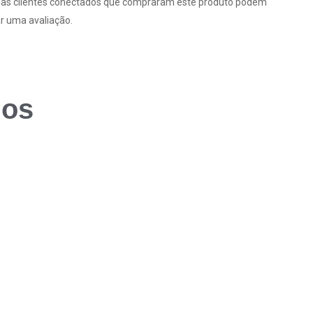
as clientes conectados que compraram este produto podem
r uma avaliação.
dos