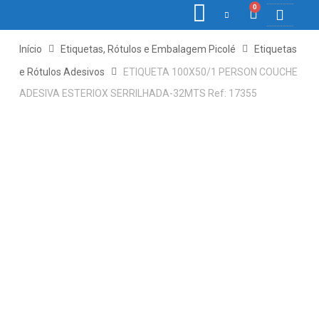
0
COLETORE
ETIQ., R
PONTO E
Início
Etiquetas, Rótulos e Embalagem Picolé
Etiquetas
e Rótulos Adesivos
ETIQUETA 100X50/1 PERSON COUCHE
ADESIVA ESTERIOX SERRILHADA-32MTS Ref: 17355