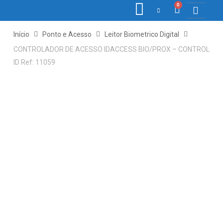
0
COLETORE
ETIQ., R
PONTO E
Início
Ponto e Acesso
Leitor Biometrico Digital
CONTROLADOR DE ACESSO IDACCESS BIO/PROX – CONTROL
ID Ref: 11059