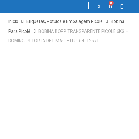
0
COLETORE
ETIQ., R
PONTO E
Início
Etiquetas, Rótulos e Embalagem Picolé
Bobina
Para Picolé
BOBINA BOPP TRANSPARENTE PICOLÉ 6KG –
DOMINGOS TORTA DE LIMAO – ITU Ref: 12571