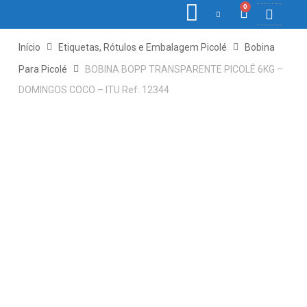
0
COLETORE
ETIQ., R
PONTO E
Início
Etiquetas, Rótulos e Embalagem Picolé
Bobina
Para Picolé
BOBINA BOPP TRANSPARENTE PICOLÉ 6KG –
DOMINGOS COCO – ITU Ref: 12344