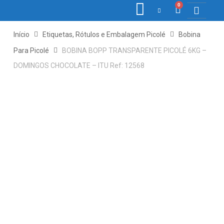
0
COLETORE
ETIQ., R
PONTO E
Início
Etiquetas, Rótulos e Embalagem Picolé
Bobina
Para Picolé
BOBINA BOPP TRANSPARENTE PICOLÉ 6KG –
DOMINGOS CHOCOLATE – ITU Ref: 12568