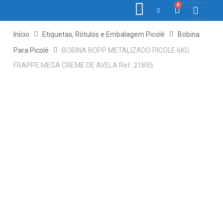
0
COLETORE
ETIQ., R
PONTO E
Início
Etiquetas, Rótulos e Embalagem Picolé
Bobina
Para Picolé
BOBINA BOPP METALIZADO PICOLE 6KG
FRAPPE MEGA CREME DE AVELA Ref: 21895