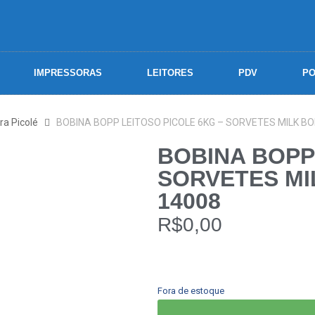
IMPRESSORAS
LEITORES
PDV
PO
ra Picolé
BOBINA BOPP LEITOSO PICOLE 6KG – SORVETES MILK B
BOBINA BOPP
SORVETES MI
14008
R$
0,00
Fora de estoque