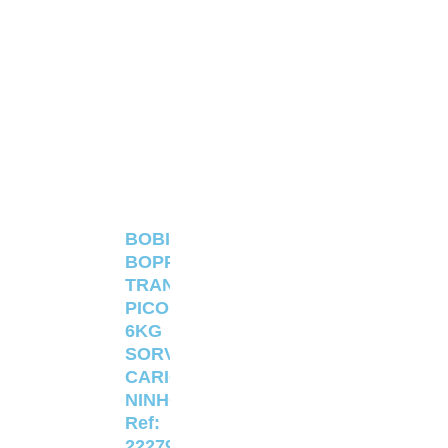
BOBINA
BOPP
TRANSPARENTE
PICOLÉ
6KG
SORVETERIA
CARIOCA
NINHO
Ref:
22279