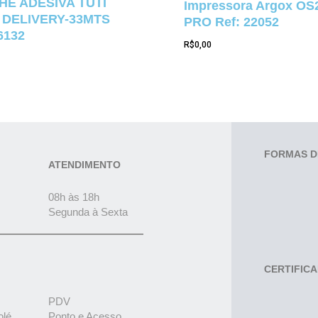
E ADESIVA TUTI
Impressora Argox OS
 DELIVERY-33MTS
PRO Ref: 22052
6132
R$
0,00
FORMAS D
ATENDIMENTO
08h às 18h
Segunda à Sexta
CERTIFIC
PDV
olé
Ponto e Acesso