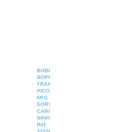
BOBINA
BOPP
TRANSPARENTE
PICOLÉ
6KG
SORVETERIA
CARIOCA
NINHO
Ref:
22279