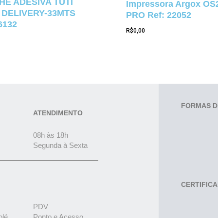
E ADESIVA TUTI
Impressora Argox OS
 DELIVERY-33MTS
PRO Ref: 22052
6132
R$
0,00
FORMAS D
ATENDIMENTO
08h às 18h
Segunda à Sexta
CERTIFIC
PDV
olé
Ponto e Acesso