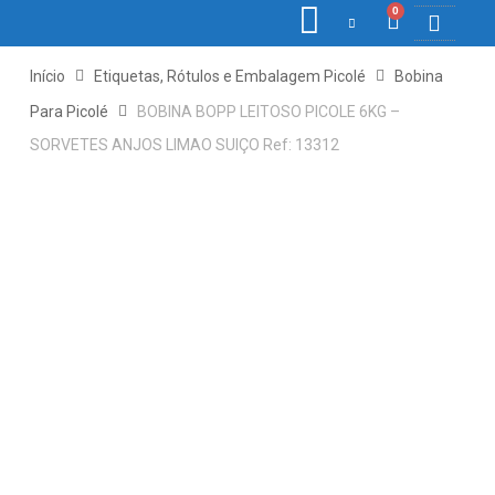
0
COLETORE
ETIQ., R
PONTO E
Início
Etiquetas, Rótulos e Embalagem Picolé
Bobina
Para Picolé
BOBINA BOPP LEITOSO PICOLE 6KG –
SORVETES ANJOS LIMAO SUIÇO Ref: 13312