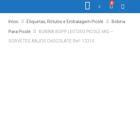
0
COLETORES DE 
ETIQ., RÓ
PONTO E 
Início
Etiquetas, Rótulos e Embalagem Picolé
Bobina
Para Picolé
BOBINA BOPP LEITOSO PICOLE 6KG –
SORVETES ANJOS CHOCOLATE Ref: 13310