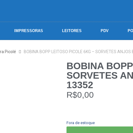
IMPRESSORAS
LEITORES
PDV
PO
ra Picolé
BOBINA BOPP LEITOSO PICOLE 6KG – SORVETES ANJOS BL
BOBINA BOPP
SORVETES ANJ
13352
R$
0,00
Fora de estoque