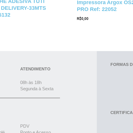
E ADESIVA TUTI
Impressora Argox OS
 DELIVERY-33MTS
PRO Ref: 22052
6132
R$
0,00
FORMAS D
ATENDIMENTO
08h às 18h
Segunda à Sexta
CERTIFIC
PDV
olé
Ponto e Acesso