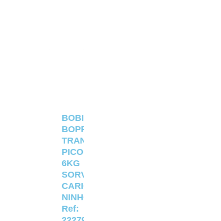
BOBINA
BOPP
TRANSPARENTE
PICOLÉ
6KG
SORVETERIA
CARIOCA
NINHO
Ref:
22279