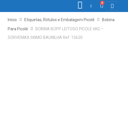
0
COLETORE
ETIQ., R
PONTO E
Início
Etiquetas, Rótulos e Embalagem Picolé
Bobina
Para Picolé
BOBINA BOPP LEITOSO PICOLE 6KG –
SORVEMAX SKIMO BAUNILHA Ref: 15620