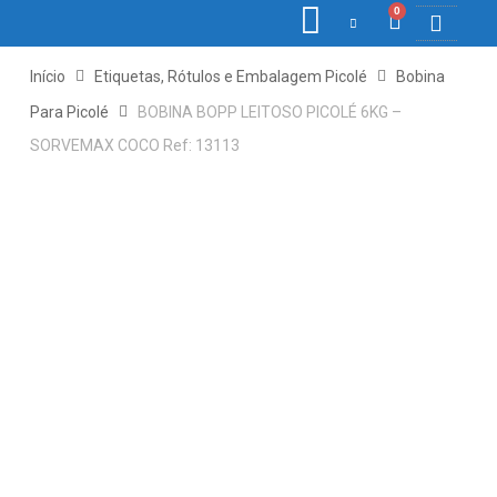
0
COLETORE
ETIQ., R
PONTO E
Início
Etiquetas, Rótulos e Embalagem Picolé
Bobina
Para Picolé
BOBINA BOPP LEITOSO PICOLÉ 6KG –
SORVEMAX COCO Ref: 13113