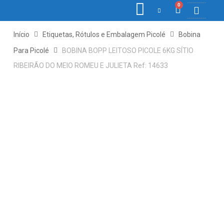
0
COLETORE
ETIQ., R
PONTO E
Início
Etiquetas, Rótulos e Embalagem Picolé
Bobina
Para Picolé
BOBINA BOPP LEITOSO PICOLE 6KG SÍTIO
RIBEIRÃO DO MEIO ROMEU E JULIETA Ref: 14633