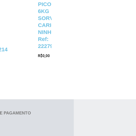
PICOLÉ
6KG
SORVETERIA
CARIOCA
NINHO
Ref:
22279
214
R$
0,00
E PAGAMENTO