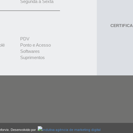
Segunda à Sexta
CERTIFIC
PDV
olé
Ponto e Acesso
Softwares
Suprimentos
nforvix. Desenvolvido por