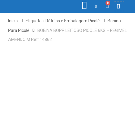
0
COLETORES DE 
ETIQ., RÓ
PONTO E 
Início
Etiquetas, Rótulos e Embalagem Picolé
Bobina
Para Picolé
BOBINA BOPP LEITOSO PICOLE 6KG – REGIMEL
AMENDOIM Ref: 14862