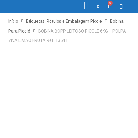
0
COLETORE
ETIQ., R
PONTO E
Início
Etiquetas, Rótulos e Embalagem Picolé
Bobina
Para Picolé
BOBINA BOPP LEITOSO PICOLE 6KG – POLPA
VIVA LIMAO FRUTA Ref: 13541