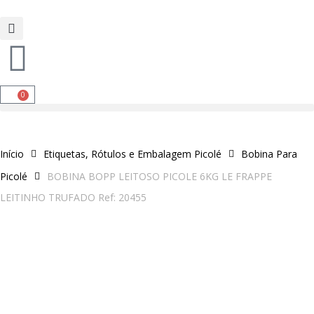
0
Início
Etiquetas, Rótulos e Embalagem Picolé
Bobina Para
Picolé
BOBINA BOPP LEITOSO PICOLE 6KG LE FRAPPE
LEITINHO TRUFADO Ref: 20455