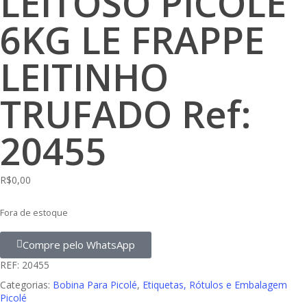
LEITOSO PICOLE
6KG LE FRAPPE
LEITINHO
TRUFADO Ref:
20455
R$
0,00
Fora de estoque
Compre pelo WhatsApp
REF:
20455
Categorias:
Bobina Para Picolé
,
Etiquetas, Rótulos e Embalagem
Picolé